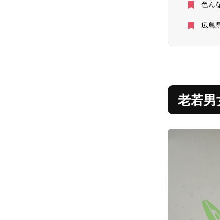
色ん
広島
老若男