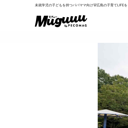
未就学児の子どもを持つパパママ向け🐻広島の子育てLIFE