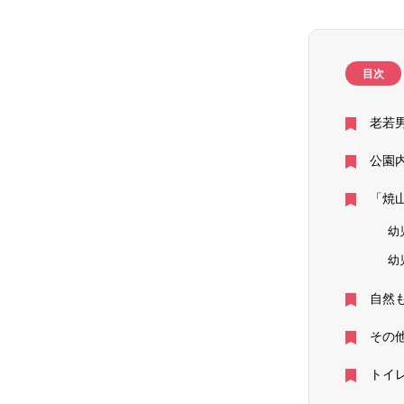
目次
老若
公園
「焼
幼
幼
自然
その
トイ