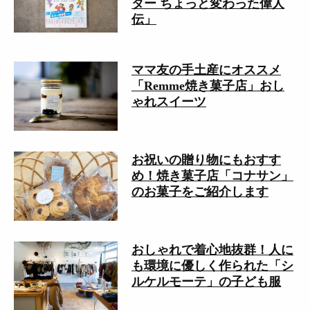
ター ちょっと変わった偉人
伝」
ママ友の手土産にオススメ
「Remme焼き菓子店」おし
ゃれスイーツ
お祝いの贈り物にもおすす
め！焼き菓子店「コナサン」
のお菓子をご紹介します
おしゃれで着心地抜群！人に
も環境に優しく作られた「シ
ルケルモーテ」の子ども服