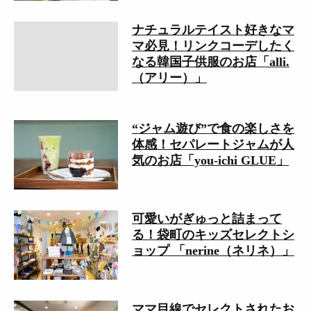
ナチュラルテイスト好きなマ
マ必見！リンクコーデしたく
なる韓国子供服のお店「alli.
（アリー）」
“ジャム遊び”で食の楽しさを
体感！セパレートジャムが人
気のお店「you-ichi GLUE」
可愛いがぎゅっと詰まって
る！袋町のキッズセレクトシ
ョップ 「nerine（ネリネ）」
ママ目線でセレクトされたお