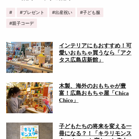
プレゼント
出産祝い
子ども服
親子コーデ
インテリアにもおすすめ！可
愛いおもちゃ買うなら「アク
タス広島店新館」
木製、海外のおもちゃが豊
富！広島おもちゃ屋「Chica
Chico」
子どもたちの将来を変える一
冊になる？！「キラリモンス