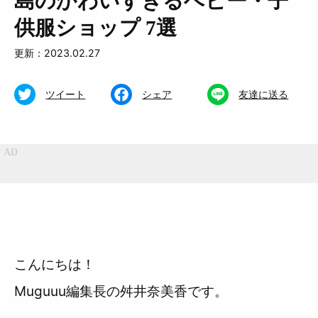
島のかわいすぎるベビー・子
供服ショップ 7選
更新：2023.02.27
特集
くらし
おいしい
お知らせ
ツイート
シェア
友達に送る
おでかけ
Muguuuとは
運営会社
広告掲載について
プライバシーポリシー
インフォマティブデータポリシ
お問合せ
こんにちは！
ー
Muguuu編集長の舛井奈美香です。
利用規約