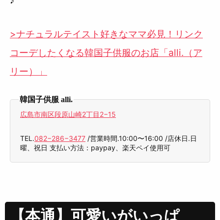
♪
>ナチュラルテイスト好きなママ必見！リンク
コーデしたくなる韓国子供服のお店「alli.（ア
リー）」
韓国子供服 alli.
広島市南区段原山崎2丁目2−15
TEL.
082−286−3477
/営業時間.10:00〜16:00 /店休日.日
曜、祝日 支払い方法：paypay、楽天ペイ使用可
【本通】可愛いがいっぱ