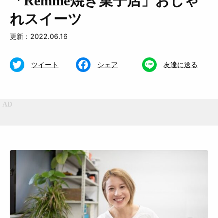
「Remme焼き菓子店」おしゃ
れスイーツ
更新：2022.06.16
ツイート
シェア
友達に送る
特集
くらし
おいしい
お知らせ
おでかけ
Muguuuとは
運営会社
広告掲載について
プライバシーポリシー
インフォマティブデータポリシ
お問合せ
ー