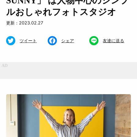
SUNNY」 は人物中心のシンプ
ルおしゃれフォトスタジオ
更新：2023.02.27
ツイート
シェア
友達に送る
特集
くらし
おいしい
お知らせ
おでかけ
Muguuuとは
運営会社
広告掲載について
プライバシーポリシー
インフォマティブデータポリシ
お問合せ
ー