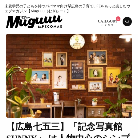
未就学児の子どもを持つパパママ向け🐻広島の子育てLIFEをもっと楽しむウ
ェブマガジン【Muguuu（むぎゅー）】
CATEGORY
【広島七五三】「記念写真館