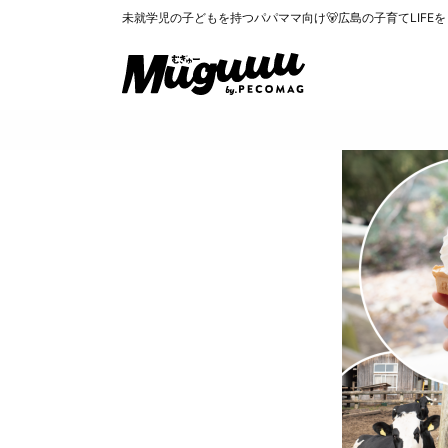
未就学児の子どもを持つパパママ向け🐻広島の子育てLIFE