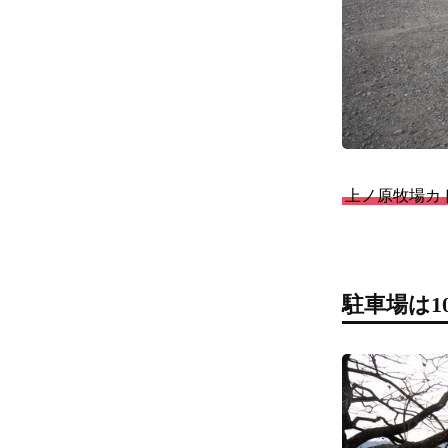
上ノ原牧場カ
駐車場は1