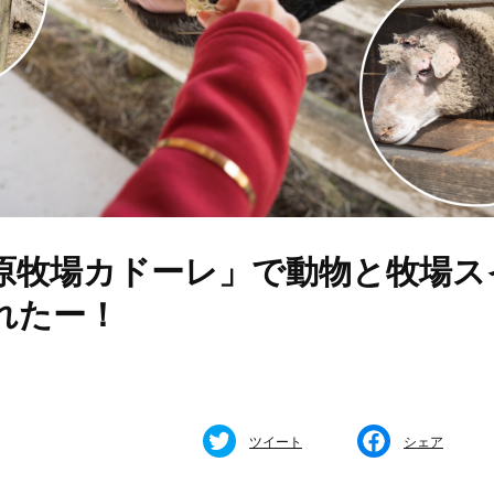
原牧場カドーレ」で動物と牧場ス
れたー！
ツイート
シェア