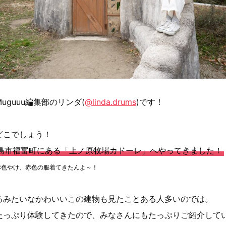
uguuu編集部のリンダ(
@linda.drums
)です！
どこでしょう！
島市福富町にある「上ノ原牧場カドーレ」へやってきました！
赤色やけ、赤色の服着てきたんよ～！
るみたいなかわいいこの建物も見たことある人多いのでは。
たっぷり体験してきたので、みなさんにもたっぷりご紹介して