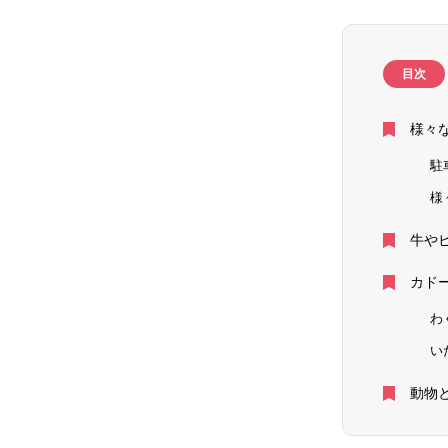
目次
様々
駐
様
牛や
カド
わ
い
動物