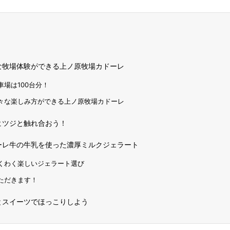
な牧場体験ができる上ノ原牧場カドーレ
車場は100台分！
々な楽しみ方ができる上ノ原牧場カドーレ
ヒツジと触れ合おう！
ーレ牛の牛乳を使った濃厚ミルクジェラート
くわく楽しいジェラート選び
ただきます！
とスイーツでほっこりしよう