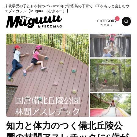
未就学児の子どもを持つパパママ向け🐻広島の子育てLIFEをもっと楽しむウ
ェブマガジン【Muguuu（むぎゅー）】
CATEGORY
知力と体力のつく備北丘陵公