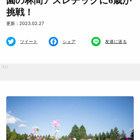
園の林間アスレチックに6歳が
挑戦！
更新：2023.02.27
ツイート
シェア
友達に送る
特集
くらし
おいしい
お知らせ
おでかけ
Muguuuとは
運営会社
広告掲載について
プライバシーポリシー
インフォマティブデータポリシ
お問合せ
ー