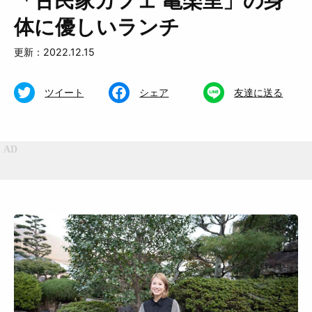
「古民家カフェ 亀楽里」の身
体に優しいランチ
更新：2022.12.15
ツイート
シェア
友達に送る
特集
くらし
おいしい
お知らせ
おでかけ
Muguuuとは
運営会社
広告掲載について
プライバシーポリシー
インフォマティブデータポリシ
お問合せ
ー