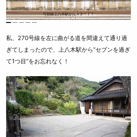
可部線上八木駅からスタート！
1
2
3
4
5
私、270号線を左に曲がる道を間違えて通り過
ぎてしまったので、上八木駅から”セブンを過ぎ
て1つ目”をお忘れなく！