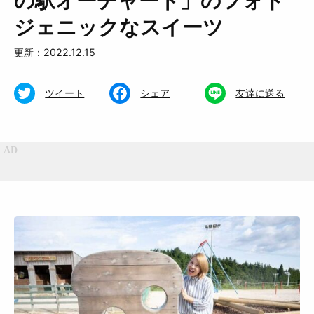
の駅オーチャード」のフォト
ジェニックなスイーツ
更新：2022.12.15
ツイート
シェア
友達に送る
特集
くらし
おいしい
お知らせ
おでかけ
Muguuuとは
運営会社
広告掲載について
プライバシーポリシー
インフォマティブデータポリシ
お問合せ
ー