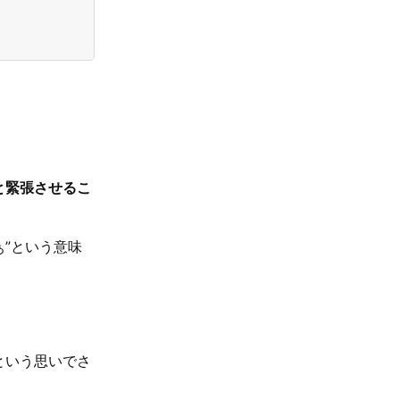
と緊張させるこ
ぁ”という意味
。
という思いでさ