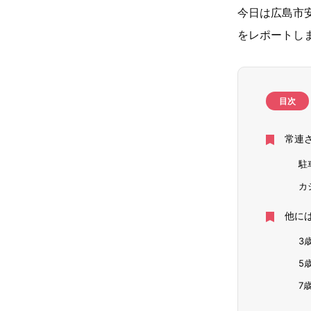
今日は広島市安佐
をレポートし
目次
常連
駐
カ
他に
3
5
7