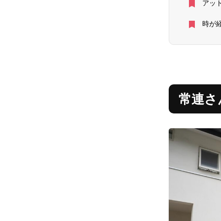
アッ
時が
常連さ