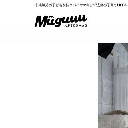
未就学児の子どもを持つパパママ向け🐻広島の子育てLIFE