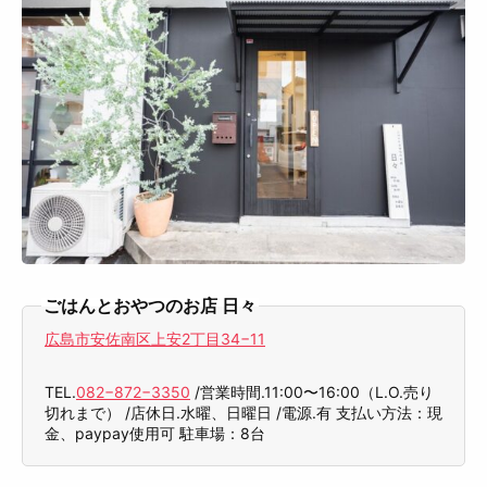
ごはんとおやつのお店 日々
広島市安佐南区上安2丁目34−11
TEL.
082−872−3350
/営業時間.11:00〜16:00（L.O.売り
切れまで） /店休日.水曜、日曜日 /電源.有 支払い方法：現
金、paypay使用可 駐車場：8台