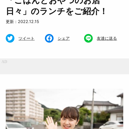
「ごはんとおやつのお店
日々」のランチをご紹介！
更新：2022.12.15
ツイート
シェア
友達に送る
特集
くらし
おいしい
お知らせ
おでかけ
Muguuuとは
運営会社
広告掲載について
プライバシーポリシー
インフォマティブデータポリシ
お問合せ
ー