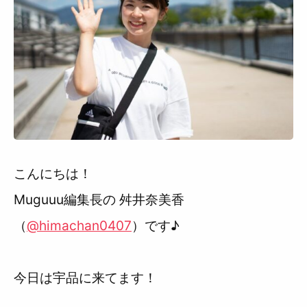
利用規約
こんにちは！
Muguuu編集長の 舛井奈美香
（
@himachan0407
）です♪
今日は宇品に来てます！