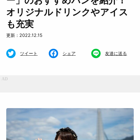
ー」のおすすめパンを紹介！
オリジナルドリンクやアイス
も充実
更新：2022.12.15
特集
くらし
ツイート
シェア
友達に送る
おいしい
お知らせ
おでかけ
Muguuuとは
運営会社
広告掲載について
プライバシーポリシー
インフォマティブデータポリシ
お問合せ
ー