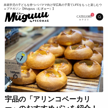
未就学児の子どもを持つパパママ向け🐻広島の子育てLIFEをもっと楽しむウ
ェブマガジン【Muguuu（むぎゅー）】
CATEGORY
宇品の「アリンコベーカリ