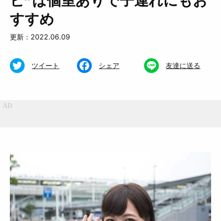
ビ”は個室ありで子連れにもお
すすめ
更新：2022.06.09
ツイート
シェア
友達に送る
特集
くらし
おいしい
お知らせ
おでかけ
Muguuuとは
運営会社
広告掲載について
プライバシーポリシー
インフォマティブデータポリシ
お問合せ
ー