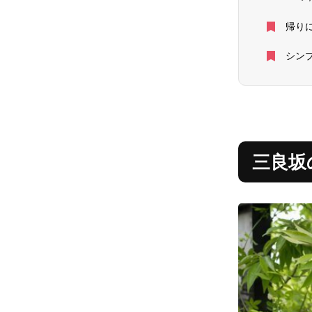
帰り
シン
三良坂