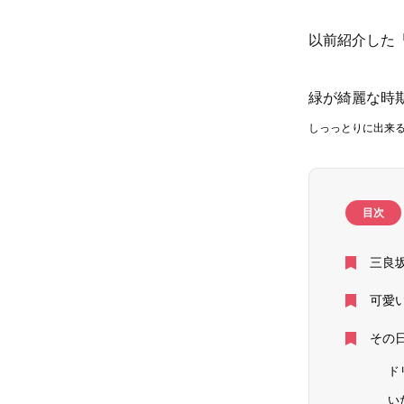
以前紹介した
緑が綺麗な時
しっっとりに出来
目次
三良坂
可愛
その
ド
い