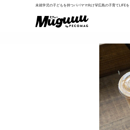
未就学児の子どもを持つパパママ向け🐻広島の子育てLIFE