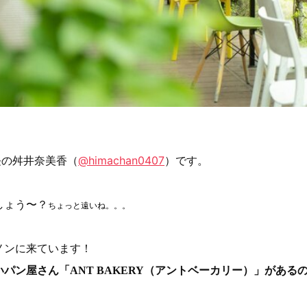
集長の舛井奈美香（
@himachan0407
）です。
しょう〜？
ちょっと遠いね。。。
ノンに来ています！
パン屋さん「ANT BAKERY（アントベーカリー）」がある