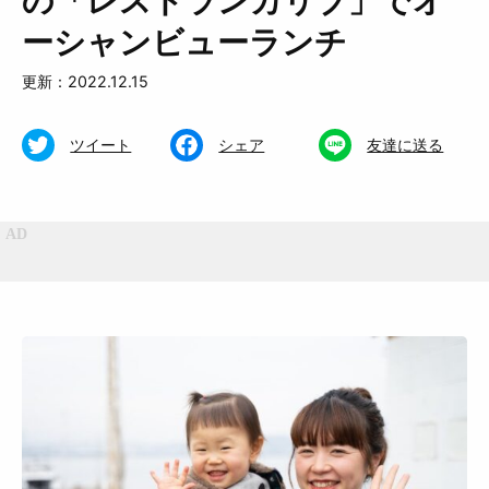
の「レストランカリブ」でオ
ーシャンビューランチ
更新：2022.12.15
ツイート
シェア
友達に送る
特集
くらし
おいしい
お知らせ
おでかけ
Muguuuとは
運営会社
広告掲載について
プライバシーポリシー
インフォマティブデータポリシ
お問合せ
ー