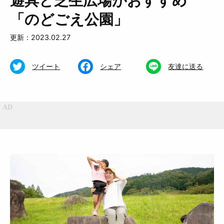
遊具と芝生広場がおすすめ
「のどごえ公園」
更新：2023.02.27
ツイート
シェア
友達に送る
特集
くらし
おいしい
お知らせ
おでかけ
Muguuuとは
運営会社
広告掲載について
プライバシーポリシー
インフォマティブデータポリシ
お問合せ
ー