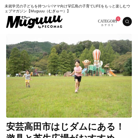
未就学児の子どもを持つパパママ向け🐻広島の子育てLIFEをもっと楽しむウ
ェブマガジン【Muguuu（むぎゅー）】
CATEGORY
安芸高田市はじダムにある！