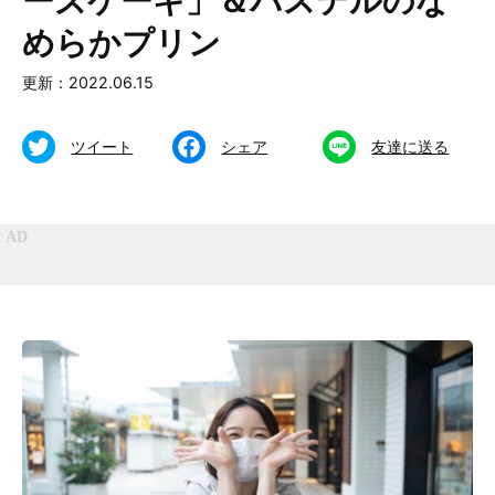
ーズケーキ」＆パステルのな
めらかプリン
更新：2022.06.15
ツイート
シェア
友達に送る
特集
くらし
おいしい
お知らせ
おでかけ
Muguuuとは
運営会社
広告掲載について
プライバシーポリシー
インフォマティブデータポリシ
お問合せ
ー