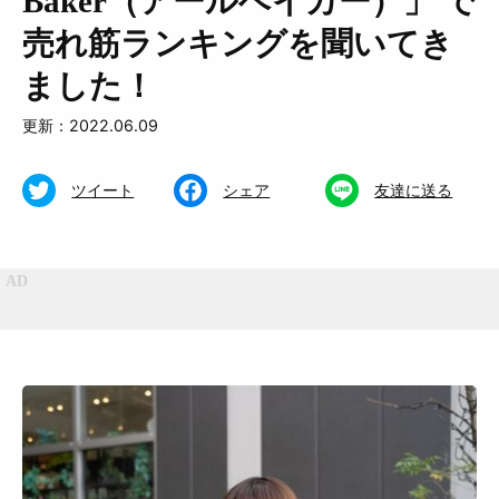
Baker（アールベイカー）」 で
売れ筋ランキングを聞いてき
ました！
更新：2022.06.09
特集
くらし
ツイート
シェア
友達に送る
おいしい
お知らせ
おでかけ
Muguuuとは
運営会社
広告掲載について
プライバシーポリシー
インフォマティブデータポリシ
お問合せ
ー