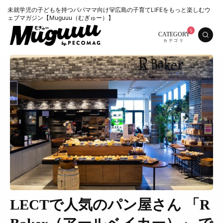
未就学児の子どもを持つパパママ向け🐻広島の子育てLIFEをもっと楽しむウ
ェブマガジン【Muguuu（むぎゅー）】
CATEGORY
LECTで人気のパン屋さん 「R