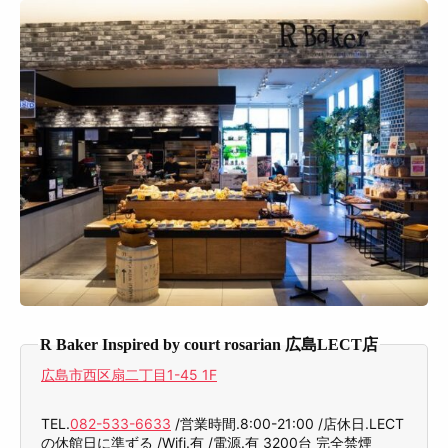
R Baker Inspired by court rosarian 広島LECT店
広島市西区扇二丁目1-45 1F
TEL.
082-533-6633
/営業時間.8:00-21:00 /店休日.LECT
の休館日に準ずる /Wifi.有 /電源.有 3200台 完全禁煙