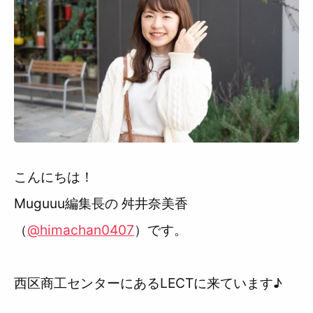
利用規約
こんにちは！
Muguuu編集長の 舛井奈美香
（
@himachan0407
）です。
西区商工センターにあるLECTに来ています♪