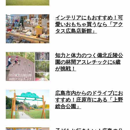
インテリアにもおすすめ！可
愛いおもちゃ買うなら「アク
タス広島店新館」
知力と体力のつく備北丘陵公
園の林間アスレチックに6歳
が挑戦！
広島市内からのドライブにお
すすめ！庄原市にある「上野
総合公園」