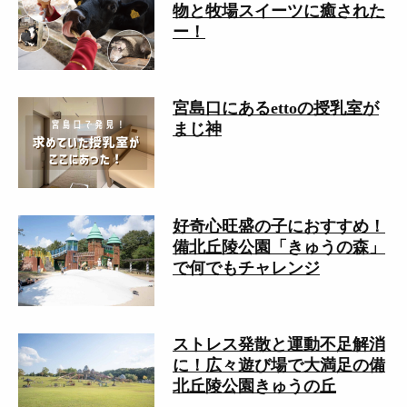
物と牧場スイーツに癒された
ー！
宮島口にあるettoの授乳室が
まじ神
好奇心旺盛の子におすすめ！
備北丘陵公園「きゅうの森」
で何でもチャレンジ
ストレス発散と運動不足解消
に！広々遊び場で大満足の備
北丘陵公園きゅうの丘