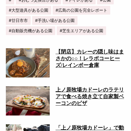
大型遊具がある公園
広島の公園を完全レポート
廿日市市
手洗い場がある公園
自動販売機がある公園
芝生エリアがある公園
【閉店】カレーの隠し味はま
さかの○○！レラボコーヒー
ズ/レインボー倉庫
上ノ原牧場カドーレのラテリ
アで食べる焼き立て自家製ベ
ーコンのピザ
「上ノ原牧場カドーレ」で動