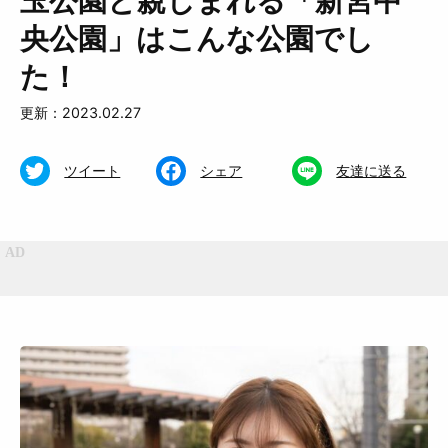
玉公園と親しまれる「新宮中
央公園」はこんな公園でし
た！
更新：2023.02.27
特集
くらし
ツイート
シェア
友達に送る
おいしい
お知らせ
おでかけ
Muguuuとは
運営会社
広告掲載について
プライバシーポリシー
インフォマティブデータポリシ
お問合せ
ー