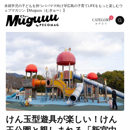
未就学児の子どもを持つパパママ向け🐻広島の子育てLIFEをもっと楽しむウ
ェブマガジン【Muguuu（むぎゅー）】
CATEGORY
けん玉型遊具が楽しい！けん