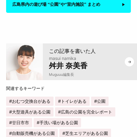
広島県内の遊び場 “公園”や“室内施設” まとめ
masui namika
舛井 奈美香
Muguuu編集長
おむつ交換台がある
トイレがある
公園
大型遊具がある公園
広島の公園を完全レポート
廿日市市
手洗い場がある公園
自動販売機がある公園
芝生エリアがある公園