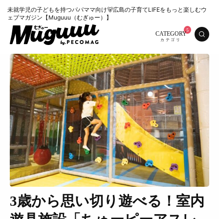
未就学児の子どもを持つパパママ向け🐻広島の子育てLIFEをもっと楽しむウ
ェブマガジン【Muguuu（むぎゅー）】
CATEGORY
3歳から思い切り遊べる！室内