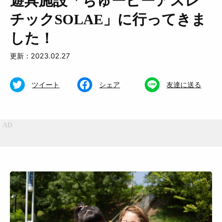
遊具施設「ちゅーピーアスレ
チックSOLAE」に行ってきま
した！
更新：2023.02.27
特集
くらし
ツイート
シェア
友達に送る
おいしい
お知らせ
おでかけ
Muguuuとは
運営会社
広告掲載について
プライバシーポリシー
インフォマティブデータポリシ
お問合せ
ー