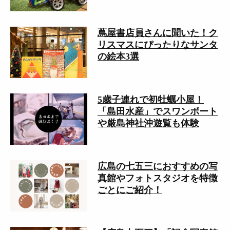
蔦屋書店員さんに聞いた！ク
リスマスにぴったりなサンタ
の絵本3選
5歳子連れで初牡蠣小屋！
「島田水産」でスワンボート
や厳島神社沖遊覧も体験
広島の七五三におすすめの写
真館やフォトスタジオを特徴
ごとにご紹介！