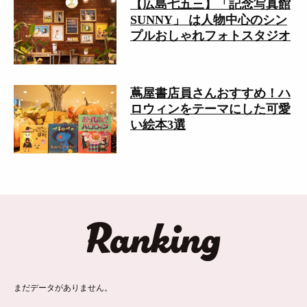
【広島七五三】「記念写真館
SUNNY」 は人物中心のシン
プルおしゃれフォトスタジオ
蔦屋書店員さんおすすめ！ハ
ロウィンをテーマにした可愛
い絵本3選
ランキング
まだデータがありません。