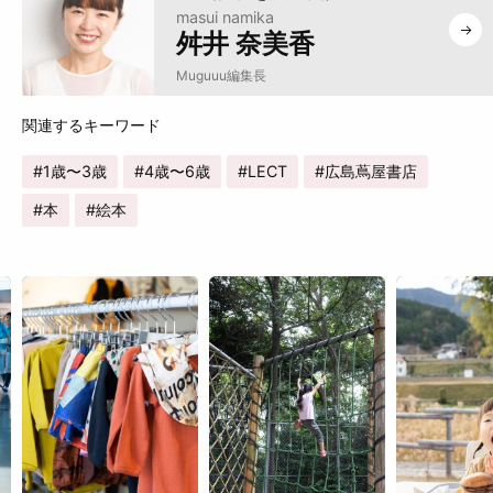
masui namika
舛井 奈美香
Muguuu編集長
1歳〜3歳
4歳〜6歳
LECT
広島蔦屋書店
本
絵本