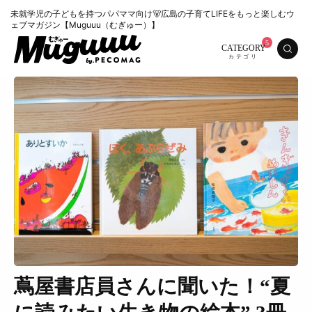
未就学児の子どもを持つパパママ向け🐻広島の子育てLIFEをもっと楽しむウ
ェブマガジン【Muguuu（むぎゅー）】
CATEGORY
蔦屋書店員さんに聞いた！“夏
特集
くらし