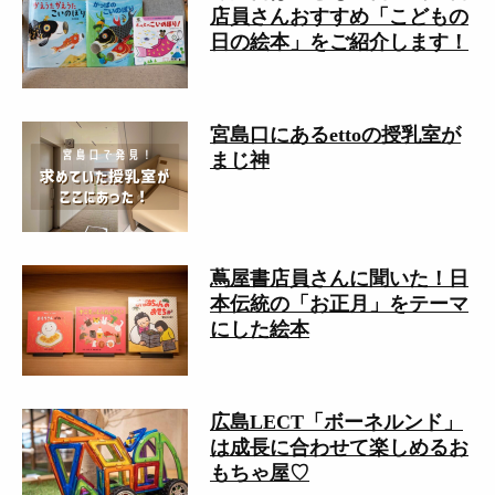
店員さんおすすめ「こどもの
日の絵本」をご紹介します！
宮島口にあるettoの授乳室が
まじ神
蔦屋書店員さんに聞いた！日
本伝統の「お正月」をテーマ
にした絵本
広島LECT「ボーネルンド」
は成長に合わせて楽しめるお
もちゃ屋♡