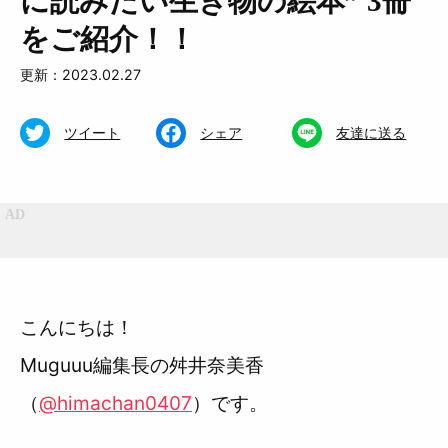
に読みたい生き物の絵本” 3冊
おいしい
お知らせ
をご紹介！！
おでかけ
更新：2023.02.27
ツイート
シェア
友達に送る
Muguuuとは
運営会社
広告掲載について
プライバシーポリシー
インフォマティブデータポリシ
お問合せ
ー
利用規約
こんにちは！
Muguuu編集長の舛井奈美香
（
@himachan0407
）です。