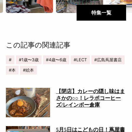
特集一覧
この記事の関連記事
1歳〜3歳
4歳〜6歳
LECT
広島蔦屋書店
本
絵本
【閉店】カレーの隠し味はま
さかの○○！レラボコーヒー
ズ/レインボー倉庫
5月5日はこどもの日！蔦屋書