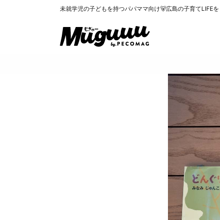
未就学児の子どもを持つパパママ向け🐻広島の子育てLIFE