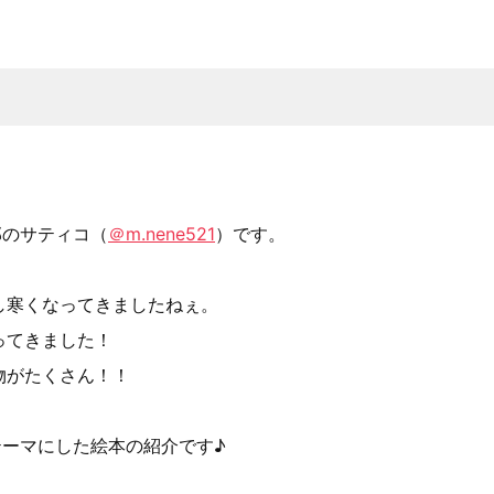
集部のサティコ（
＠m.nene521
）です。
し寒くなってきましたねぇ。
ってきました！
物がたくさん！！
テーマにした絵本の紹介です♪