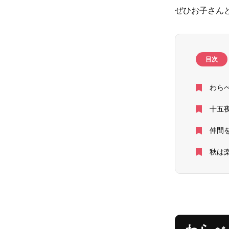
ぜひお子さん
目次
わら
十五
仲間
秋は