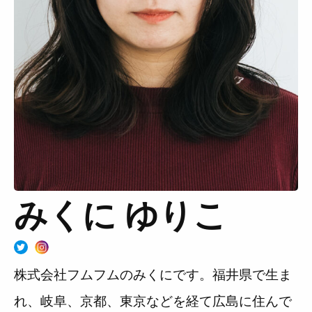
Muguuuとは
運営会社
広告掲載について
プライバシーポリシー
インフォマティブデータポリシ
お問合せ
ー
利用規約
みくに ゆりこ
株式会社フムフムのみくにです。福井県で生ま
れ、岐阜、京都、東京などを経て広島に住んで