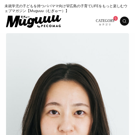
未就学児の子どもを持つパパママ向け🐻広島の子育てLIFEをもっと楽しむウ
ェブマガジン【Muguuu（むぎゅー）】
CATEGORY
特集
くらし
おいしい
お知らせ
おでかけ