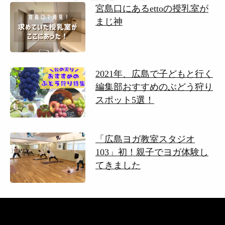
宮島口にあるettoの授乳室が
まじ神
2021年、広島で子どもと行く
編集部おすすめのぶどう狩り
スポット5選！
「広島ヨガ教室スタジオ
103」初！親子でヨガ体験し
てきました