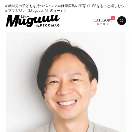
未就学児の子どもを持つパパママ向け🐻広島の子育てLIFEをもっと楽しむウ
ェブマガジン【Muguuu（むぎゅー）】
CATEGORY
特集
くらし
おいしい
お知らせ
おでかけ