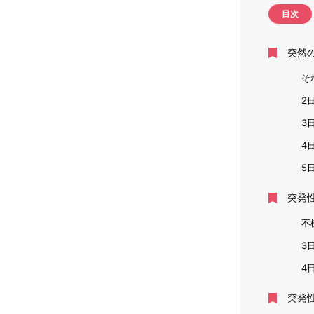
目次
突然
そ
2
3
4
5
突発
不
3
4
突発