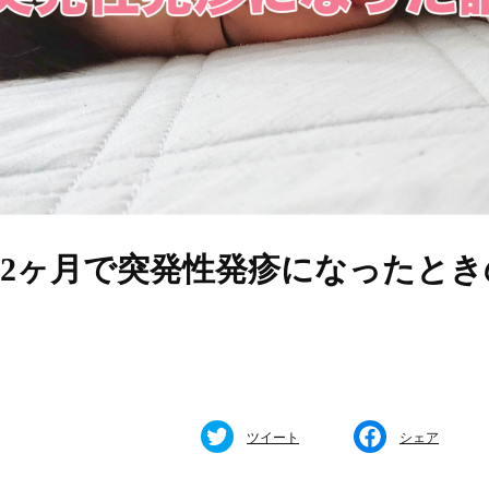
歳2ヶ月で突発性発疹になったとき
ツイート
シェア