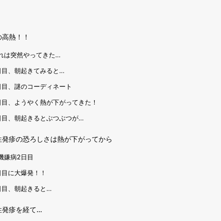
の高熱！！
れは突然やってきた…
日目、朝起きてみると…
日目、謎のコーディネート
日目、ようやく熱が下がってきた！
日目、朝起きるとぶつぶつが…
性発疹の恐ろしさは熱が下がってから
機嫌病2日目
日目に大爆発！！
日目、朝起きると…
性発疹を経て…