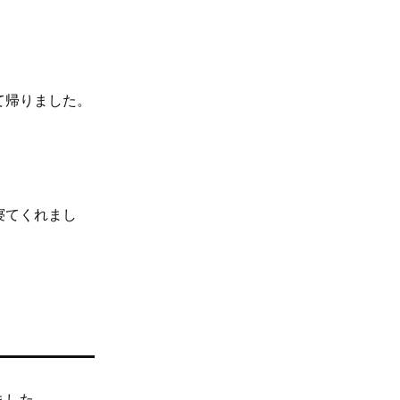
！
て帰りました。
。
寝てくれまし
ました。