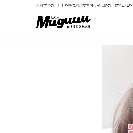
未就学児の子どもを持つパパママ向け🐻広島の子育てLIFE