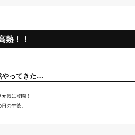
高熱！！
然やってきた…
り元気に登園！
の日の午後、