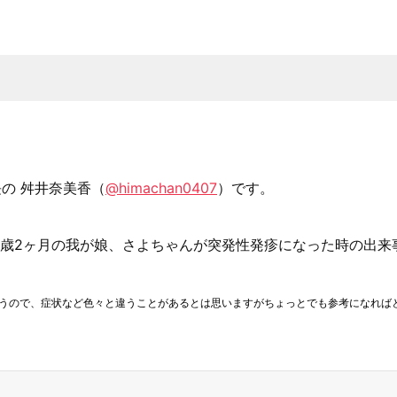
長の 舛井奈美香（
@himachan0407
）です。
2歳2ヶ月の我が娘、さよちゃんが突発性発疹になった時の出来
思うので、症状など色々と違うことがあるとは思いますがちょっとでも参考になれば