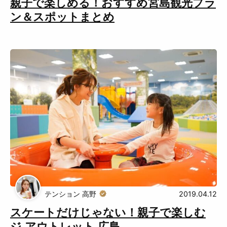
親子で楽しめる！おすすめ宮島観光プラ
ン＆スポットまとめ
Muguuuとは
運営会社
広告掲載について
プライバシーポリシー
インフォマティブデータポリシ
お問合せ
ー
利用規約
テンション 高野
2019.04.12
スケートだけじゃない！親子で楽しむ