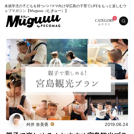
未就学児の子どもを持つパパママ向け🐻広島の子育てLIFEをもっと楽しむウ
ェブマガジン【Muguuu（むぎゅー）】
CATEGORY
特集
くらし
おいしい
お知らせ
おでかけ
舛井 奈美香
2019.06.24