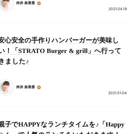
舛井 奈美香
2021.04.19
安心安全の手作りハンバーガーが美味し
い！「STRATO Burger & grill」へ行って
きました♪
舛井 奈美香
2021.01.04
親子でHAPPYなランチタイムを♪「Happy