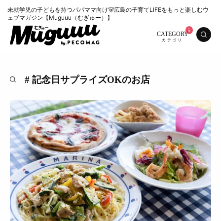
未就学児の子どもを持つパパママ向け🐻広島の子育てLIFEをもっと楽しむウ
ェブマガジン【Muguuu（むぎゅー）】
CATEGORY
# 記念日サプライズOKのお店
特集
くらし
おいしい
お知らせ