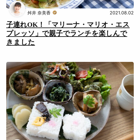
おでかけ
舛井 奈美香
2021.08.02
子連れOK！「マリーナ・マリオ・エス
プレッソ」で親子でランチを楽しんで
Muguuuとは
運営会社
きました
広告掲載について
プライバシーポリシー
インフォマティブデータポリシ
お問合せ
ー
利用規約