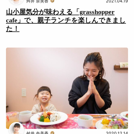
舛井 奈美香
2021.04.19
山小屋気分が味わえる「grasshopper
cafe」で、親子ランチを楽しんできまし
た！
舛井 奈美香
2020.12.14