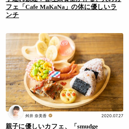
フェ「Cafe MaKaNa」の体に優しいラ
ンチ
舛井 奈美香
2020.07.27
親子に優しいカフェ、「smudge