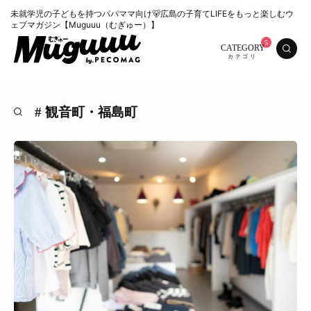
未就学児の子どもを持つパパママ向け🐻広島の子育てLIFEをもっと楽しむウ
ェブマガジン【Muguuu（むぎゅー）】
CATEGORY
# 観音町・福島町
特集
くらし
おいしい
お知らせ
おでかけ