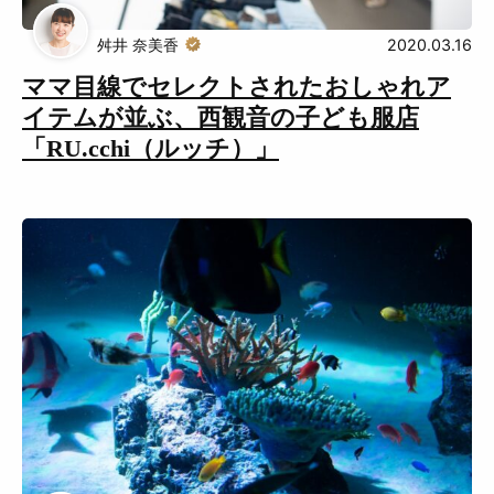
Muguuuとは
運営会社
舛井 奈美香
2020.03.16
広告掲載について
プライバシーポリシー
ママ目線でセレクトされたおしゃれア
イテムが並ぶ、西観音の子ども服店
インフォマティブデータポリシ
お問合せ
ー
「RU.cchi（ルッチ）」
利用規約