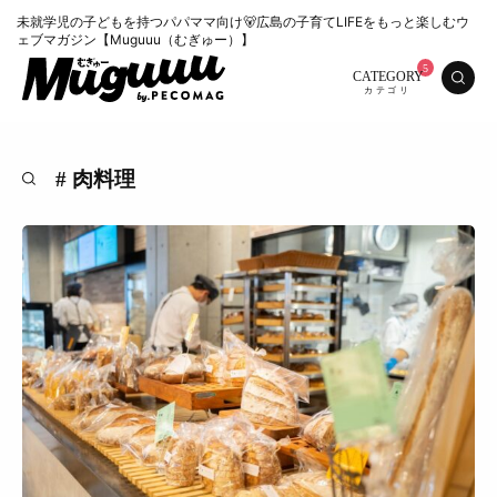
未就学児の子どもを持つパパママ向け🐻広島の子育てLIFEをもっと楽しむウ
ェブマガジン【Muguuu（むぎゅー）】
CATEGORY
# 肉料理
特集
くらし
おいしい
お知らせ
おでかけ