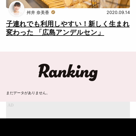
Muguuuとは
運営会社
舛井 奈美香
2020.09.14
広告掲載について
プライバシーポリシー
子連れでも利用しやすい！新しく生まれ
インフォマティブデータポリシ
お問合せ
変わった 「広島アンデルセン」
ー
利用規約
ランキング
まだデータがありません。