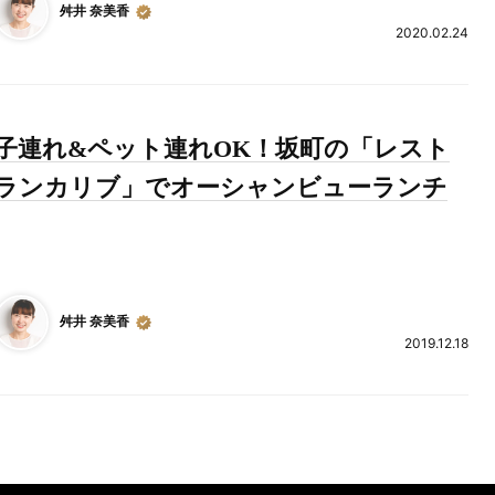
舛井 奈美香
2020.02.24
子連れ&ペット連れOK！坂町の「レスト
ランカリブ」でオーシャンビューランチ
舛井 奈美香
2019.12.18