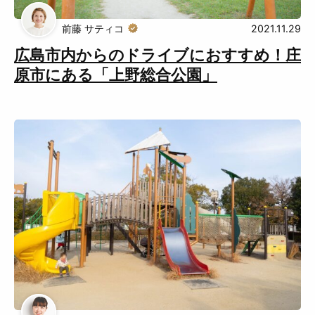
Muguuuとは
運営会社
前藤 サティコ
2021.11.29
広告掲載について
プライバシーポリシー
広島市内からのドライブにおすすめ！庄
原市にある「上野総合公園」
インフォマティブデータポリシ
お問合せ
ー
利用規約