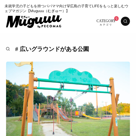
未就学児の子どもを持つパパママ向け🐻広島の子育てLIFEをもっと楽しむウ
ェブマガジン【Muguuu（むぎゅー）】
CATEGORY
# 広いグラウンドがある公園
特集
くらし
おいしい
お知らせ
おでかけ