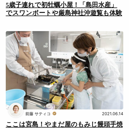
5歳子連れで初牡蠣小屋！「島田水産」
でスワンボートや厳島神社沖遊覧も体験
前藤 サティコ
2021.06.14
ここは宮島！やまだ屋のもみじ饅頭手焼