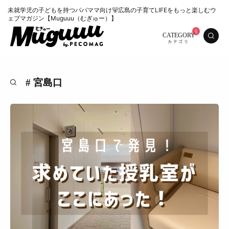
未就学児の子どもを持つパパママ向け🐻広島の子育てLIFEをもっと楽しむウ
ェブマガジン【Muguuu（むぎゅー）】
CATEGORY
# 宮島口
特集
くらし
おいしい
お知らせ
おでかけ
Muguuuとは
運営会社