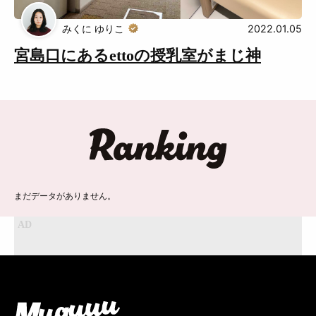
みくに ゆりこ
2022.01.05
広告掲載について
プライバシーポリシー
宮島口にあるettoの授乳室がまじ神
インフォマティブデータポリシ
お問合せ
ー
利用規約
ランキング
まだデータがありません。