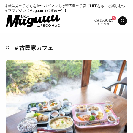
未就学児の子どもを持つパパママ向け🐻広島の子育てLIFEをもっと楽しむウ
ェブマガジン【Muguuu（むぎゅー）】
CATEGORY
# 古民家カフェ
特集
くらし
おいしい
お知らせ
おでかけ