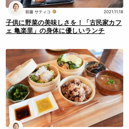
Muguuuとは
運営会社
前藤 サティコ
2021.11.18
広告掲載について
プライバシーポリシー
子供に野菜の美味しさを！「古民家カフ
ェ 亀楽里」の身体に優しいランチ
インフォマティブデータポリシ
お問合せ
ー
利用規約