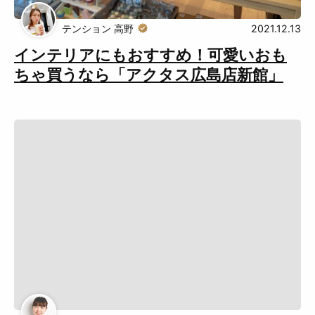
テンション 高野
2021.12.13
Muguuuとは
運営会社
インテリアにもおすすめ！可愛いおも
広告掲載について
プライバシーポリシー
ちゃ買うなら「アクタス広島店新館」
インフォマティブデータポリシ
お問合せ
ー
利用規約