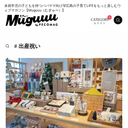
未就学児の子どもを持つパパママ向け🐻広島の子育てLIFEをもっと楽しむウ
ェブマガジン【Muguuu（むぎゅー）】
CATEGORY
# 出産祝い
特集
くらし
おいしい
お知らせ
おでかけ