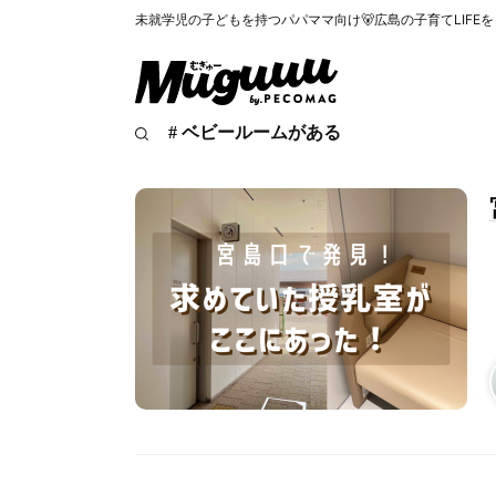
未就学児の子どもを持つパパママ向け🐻広島の子育てLIFE
# ベビールームがある