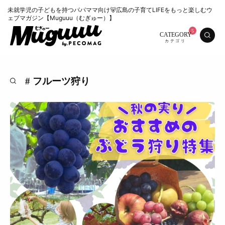
未就学児の子どもを持つパパママ向け🐻広島の子育てLIFEをもっと楽しむウ
ェブマガジン【Muguuu（むぎゅー）】
CATEGORY
# フルーツ狩り
特集
くらし
おいしい
お知らせ
おでかけ