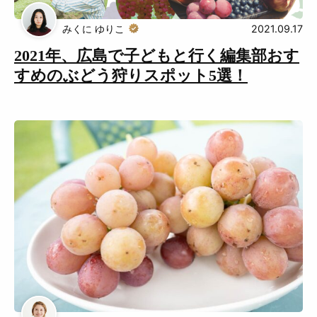
Muguuuとは
運営会社
みくに ゆりこ
2021.09.17
2021年、広島で子どもと行く編集部おす
広告掲載について
プライバシーポリシー
すめのぶどう狩りスポット5選！
インフォマティブデータポリシ
お問合せ
ー
利用規約