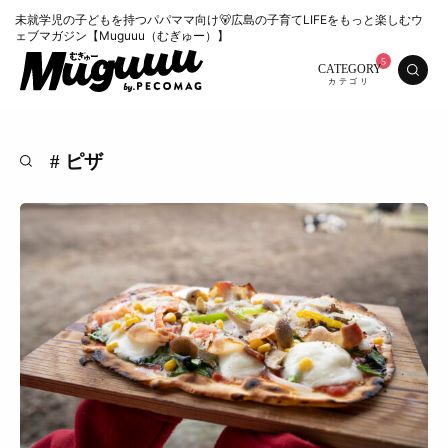
未就学児の子どもを持つパパママ向け🐻広島の子育てLIFEをもっと楽しむウ
ェブマガジン【Muguuu（むぎゅー）】
CATEGORY
# ピザ
特集
くらし
おいしい
お知らせ
おでかけ