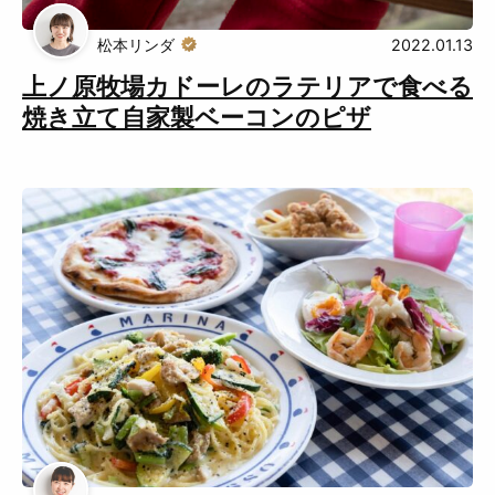
Muguuuとは
運営会社
松本リンダ
2022.01.13
広告掲載について
プライバシーポリシー
上ノ原牧場カドーレのラテリアで食べる
焼き立て自家製ベーコンのピザ
インフォマティブデータポリシ
お問合せ
ー
利用規約