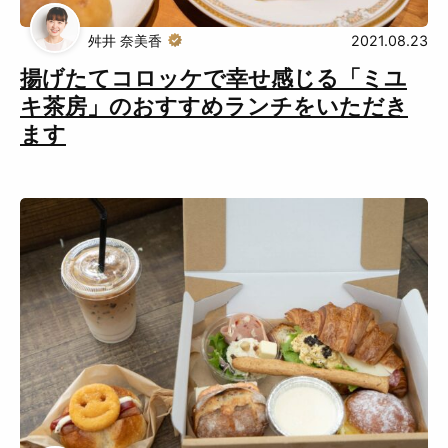
おでかけ
舛井 奈美香
2021.08.23
揚げたてコロッケで幸せ感じる「ミユ
キ茶房」のおすすめランチをいただき
Muguuuとは
運営会社
ます
広告掲載について
プライバシーポリシー
インフォマティブデータポリシ
お問合せ
ー
利用規約