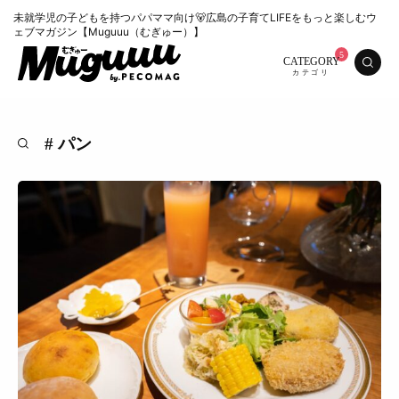
未就学児の子どもを持つパパママ向け🐻広島の子育てLIFEをもっと楽しむウ
ェブマガジン【Muguuu（むぎゅー）】
CATEGORY
# パン
特集
くらし
おいしい
お知らせ