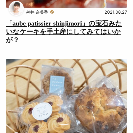
Muguuuとは
運営会社
舛井 奈美香
2021.08.27
広告掲載について
プライバシーポリシー
「aube patissier shinjimori」の宝石みた
いなケーキを手土産にしてみてはいか
インフォマティブデータポリシ
お問合せ
が？
ー
利用規約