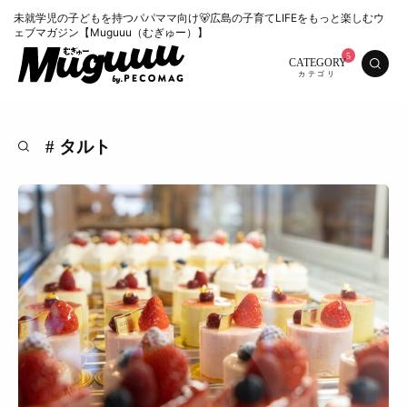
未就学児の子どもを持つパパママ向け🐻広島の子育てLIFEをもっと楽しむウ
ェブマガジン【Muguuu（むぎゅー）】
CATEGORY
# タルト
特集
くらし
おいしい
お知らせ
おでかけ