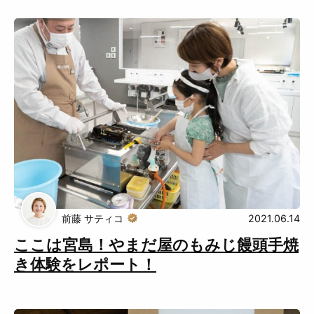
前藤 サティコ
2021.06.14
ここは宮島！やまだ屋のもみじ饅頭手焼
き体験をレポート！