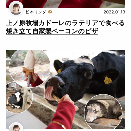
おいしい
お知らせ
松本リンダ
2022.01.13
おでかけ
上ノ原牧場カドーレのラテリアで食べる
焼き立て自家製ベーコンのピザ
Muguuuとは
運営会社
広告掲載について
プライバシーポリシー
インフォマティブデータポリシ
お問合せ
ー
利用規約