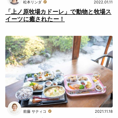
松本リンダ
2022.01.11
「上ノ原牧場カドーレ」で動物と牧場ス
イーツに癒されたー！
前藤 サティコ
2021.11.18