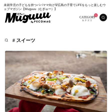
未就学児の子どもを持つパパママ向け🐻広島の子育てLIFEをもっと楽しむウ
ェブマガジン【Muguuu（むぎゅー）】
CATEGORY
# スイーツ
特集
くらし