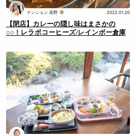
Muguuuとは
運営会社
テンション 高野
2022.01.20
【閉店】カレーの隠し味はまさかの
広告掲載について
プライバシーポリシー
○○！レラボコーヒーズ/レインボー倉庫
インフォマティブデータポリシ
お問合せ
ー
利用規約