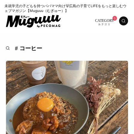
未就学児の子どもを持つパパママ向け🐻広島の子育てLIFEをもっと楽しむウ
ェブマガジン【Muguuu（むぎゅー）】
CATEGORY
# コーヒー
特集
くらし
おいしい
お知らせ
おでかけ