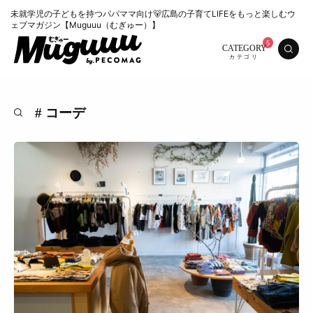
未就学児の子どもを持つパパママ向け🐻広島の子育てLIFEをもっと楽しむウ
ェブマガジン【Muguuu（むぎゅー）】
CATEGORY
# コーデ
特集
くらし
おいしい
お知らせ
おでかけ