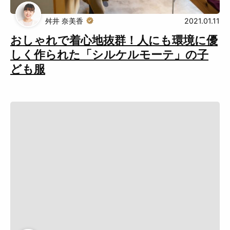
Muguuuとは
運営会社
舛井 奈美香
2021.01.11
広告掲載について
プライバシーポリシー
おしゃれで着心地抜群！人にも環境に優
しく作られた「シルケルモーテ」の子
インフォマティブデータポリシ
お問合せ
ども服
ー
利用規約