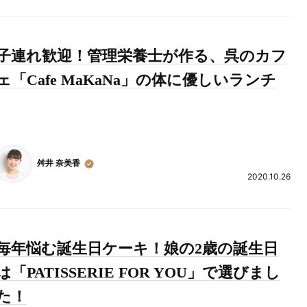
子連れ歓迎！管理栄養士が作る、呉のカフ
ェ「Cafe MaKaNa」の体に優しいランチ
舛井 奈美香
2020.10.26
毎年悩む誕生日ケーキ！娘の2歳の誕生日
は「PATISSERIE FOR YOU」で選びまし
た！