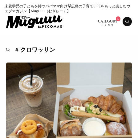
未就学児の子どもを持つパパママ向け🐻広島の子育てLIFEをもっと楽しむウ
ェブマガジン【Muguuu（むぎゅー）】
CATEGORY
# クロワッサン
特集
くらし
おいしい
お知らせ
おでかけ