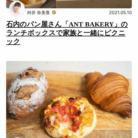
Muguuuとは
運営会社
舛井 奈美香
2021.05.10
広告掲載について
プライバシーポリシー
石内のパン屋さん「ANT BAKERY」の
ランチボックスで家族と一緒にピクニ
インフォマティブデータポリシ
お問合せ
ー
ック
利用規約