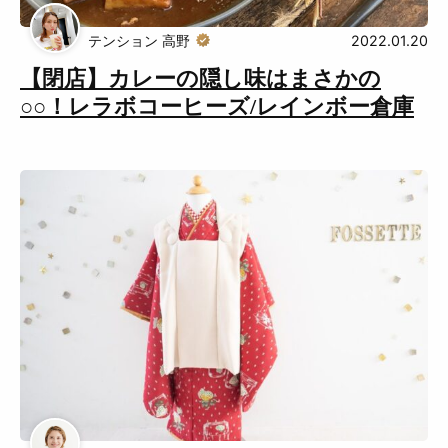
テンション 高野
2022.01.20
おでかけ
【閉店】カレーの隠し味はまさかの
○○！レラボコーヒーズ/レインボー倉庫
Muguuuとは
運営会社
広告掲載について
プライバシーポリシー
インフォマティブデータポリシ
お問合せ
ー
利用規約