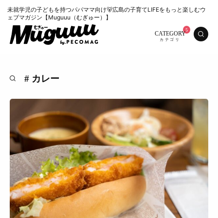
未就学児の子どもを持つパパママ向け🐻広島の子育てLIFEをもっと楽しむウ
ェブマガジン【Muguuu（むぎゅー）】
CATEGORY
# カレー
特集
くらし
おいしい
お知らせ
おでかけ