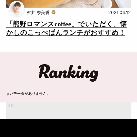
Muguuuとは
運営会社
舛井 奈美香
2021.04.12
広告掲載について
プライバシーポリシー
「熊野ロマンスcoffee」でいただく、懐
インフォマティブデータポリシ
お問合せ
かしのこっぺぱんランチがおすすめ！
ー
利用規約
ランキング
まだデータがありません。