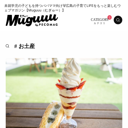
未就学児の子どもを持つパパママ向け🐻広島の子育てLIFEをもっと楽しむウ
ェブマガジン【Muguuu（むぎゅー）】
CATEGORY
# お土産
特集
くらし
おいしい
お知らせ
おでかけ