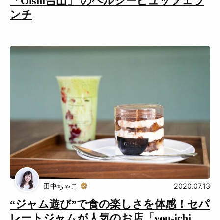
「Oishi吉山」 のヘルシービュッフェラ
ンチ
田中ちゃこ
2020.07.13
“ジャム遊び”で食の楽しさを体感！セパ
レートジャムが人気のお店「you-ichi