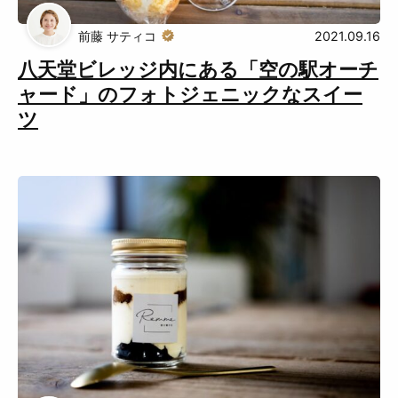
前藤 サティコ
2021.09.16
Muguuuとは
運営会社
八天堂ビレッジ内にある「空の駅オーチ
広告掲載について
プライバシーポリシー
ャード」のフォトジェニックなスイー
ツ
インフォマティブデータポリシ
お問合せ
ー
利用規約