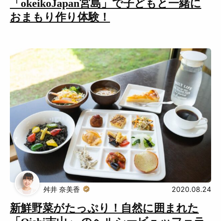
「okeikoJapan宮島」で子どもと一緒に
おまもり作り体験！
舛井 奈美香
2020.08.24
新鮮野菜がたっぷり！自然に囲まれた