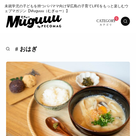
未就学児の子どもを持つパパママ向け🐻広島の子育てLIFEをもっと楽しむウ
ェブマガジン【Muguuu（むぎゅー）】
CATEGORY
# おはぎ
特集
くらし
おいしい
お知らせ
おでかけ