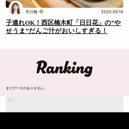
Muguuuとは
運営会社
市川梅
2020.09.16
広告掲載について
プライバシーポリシー
子連れOK！西区楠木町「日日花」の”や
インフォマティブデータポリシ
お問合せ
せうま”だんご汁がおいしすぎる！
ー
利用規約
ランキング
まだデータがありません。