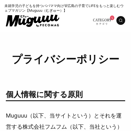
未就学児の子どもを持つパパママ向け🐻広島の子育てLIFEをもっと楽しむウ
ェブマガジン【Muguuu（むぎゅー）】
CATEGORY
プライバシーポリシー
個人情報に関する原則
特集
くらし
おいしい
お知らせ
Muguuu（以下、当サイトという）とそれを運
おでかけ
営する株式会社フムフム（以下、当社という）